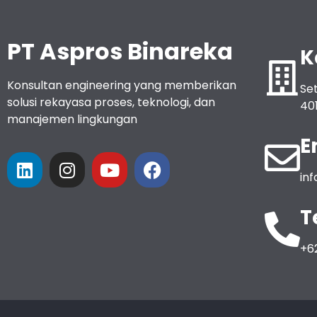
PT Aspros Binareka
K
Konsultan engineering yang memberikan
Set
solusi rekayasa proses, teknologi, dan
40
manajemen lingkungan
E
in
T
+6