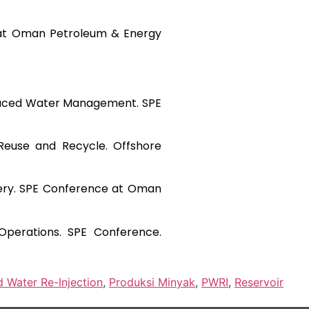
e at Oman Petroleum & Energy
 Produced Water Management. SPE
 Reuse and Recycle. Offshore
very. SPE Conference at Oman
 Operations. SPE Conference.
 Water Re-Injection
,
Produksi Minyak
,
PWRI
,
Reservoir