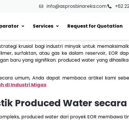
info@asprosbinareka.com
+62 2
eparator
Services
Request for Quotation
strategi krusial bagi industri minyak untuk memaksimal
imer, surfaktan, atau gas ke dalam reservoir, EOR da
n baru yang signifikan: produced water yang dihasilkan
ecara umum, Anda dapat membaca artikel kami seb
 di Industri Migas
tik Produced Water secar
 kompleks, produced water dari proyek EOR membawa tin