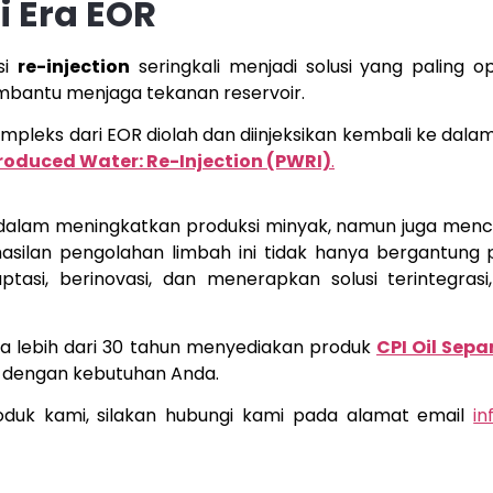
di Era EOR
si
re-injection
seringkali menjadi solusi yang paling op
mbantu menjaga tekanan reservoir.
pleks dari EOR diolah dan diinjeksikan kembali ke da
roduced Water: Re-Injection (PWRI)
.
dalam meningkatkan produksi minyak, namun juga menc
asilan pengolahan limbah ini tidak hanya bergantung 
asi, berinovasi, dan menerapkan solusi terintegrasi
a lebih dari 30 tahun menyediakan produk
CPI Oil Sepa
n dengan kebutuhan Anda.
produk kami, silakan hubungi kami pada alamat email
i