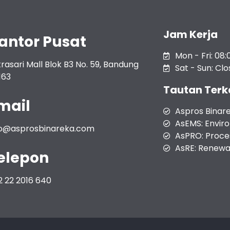
Jam Kerja
antor Pusat
Mon - Fri: 08:
rasari Mall Blok B3 No. 59, Bandung
Sat - Sun: Cl
163
Tautan Terk
mail
Aspros Binar
AsEMS: Envi
fo@asprosbinareka.com
AsPRO: Proces
AsRE: Renewab
elepon
2 22 2016 640