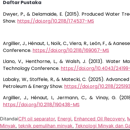
Daftar Pustaka
Dwyer, P., & Delamaide, E. (2015). Produced Water T
Show.
https://doi.org/10.2118/174537-MS
Argillier, J., Hénaut, I., Noïk, C., Viera, R., León, F.,
Conference.
https://doi.org/10.2118/169067-MS
Llano, V., Henthorne, L., & Walsh, J. (2013). Water 
Technology Conference.
https://doi.org/10.4043/2419
Labaky, W., Stoffele, R., & Matecki, C. (2025). Adva
Petroleum & Energy Show.
https://doi.org/10.2118/2251
Argillier, J., Hénaut, I., Jermann, C., & Vinay, G. 
https://doi.org/10.2118/190438-MS
Ditandai
CPI oil separator
,
Energi
,
Enhanced Oil Recovery
,
M
Minyak
,
teknik pemulihan minyak
,
Teknologi Minyak dan G