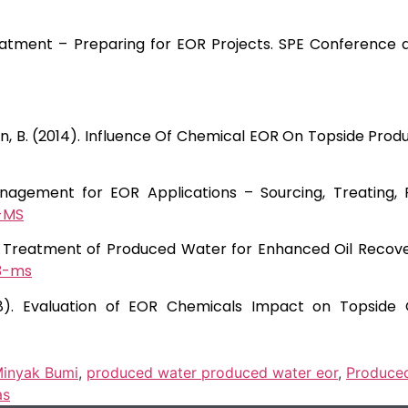
reatment – Preparing for EOR Projects. SPE Conferenc
 & Aanesen, B. (2014). Influence Of Chemical EOR On Topside
Management for EOR Applications – Sourcing, Treating,
9-MS
nced Treatment of Produced Water for Enhanced Oil Reco
93-ms
(2018). Evaluation of EOR Chemicals Impact on Topside
inyak Bumi
,
produced water produced water eor
,
Produced
as