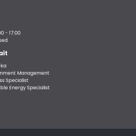
00 - 17:00
osed
ait
eka
ronment Management
s Specialist
le Energy Specialist