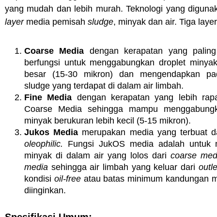
yang mudah dan lebih murah. Teknologi yang digunak
layer
media pemisah
sludge
, minyak dan air. Tiga layer
Coarse Media
dengan kerapatan yang paling
berfungsi untuk menggabungkan droplet minyak
besar (15-30 mikron) dan mengendapkan pa
sludge yang terdapat di dalam air limbah.
Fine Media
dengan kerapatan yang lebih rapa
Coarse Media sehingga mampu menggabungk
minyak berukuran lebih kecil (5-15 mikron).
Jukos Media
merupakan media yang terbuat da
oleophilic.
Fungsi JukOS media adalah untuk
minyak di dalam air yang lolos dari
coarse me
media
sehingga air limbah yang keluar dari
outl
kondisi
oil-free
atau batas minimum kandungan m
diinginkan.
Spesifikasi Umum: