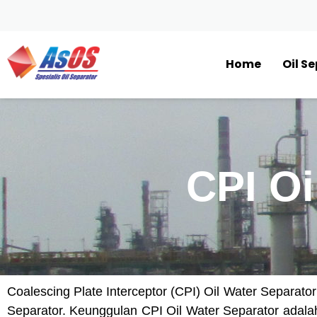
Home
Oil S
CPI Oi
Coalescing Plate Interceptor (CPI) Oil Water Separat
Separator. Keunggulan CPI Oil Water Separator adala