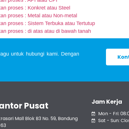
an proses : Konkret atau Steel
an proses : Metal atau Non-metal
an proses : Sistem Terbuka atau Tertutup
an proses : di atas atau di bawah tanah
n ragu untuk hubungi kami. Dengan
Kon
Jam Kerja
antor Pusat
Mon - Fri: 08:
rasari Mall Blok B3 No. 59, Bandung
Sat - Sun: Cl
163