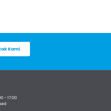
tak Kami
00 - 17:00
osed