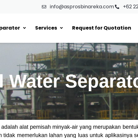
info@asprosbinareka.com
+62 2
eparator
Services
Request for Quotation
l Water Separat
or adalah alat pemisah minyak-air yang merupakan bentu
h tidak memerlukan lahan yang luas untuk aplikasinya 