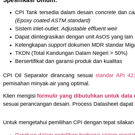
CPI Tank tersedia dalam desain
concrete
dan
ca
(Epoxy coated ASTM standard)
Sistem inlet-outlet:
Adjustable effluent weir
Dapat diintegrasikan dengan unit AsOS yang lain
Kelengkapan
support
dokumen MDR standar Mig
TKDN (Total Kandungan Dalam Negeri > 50%)
Bersertifikat dan garansi produk dan kualitas
CPI Oil Separator dirancang sesuai
standar API 42
pemisahan minyak-air yang optimal.
Klien mengisi
formulir yang dibutuhkan untuk data 
sesuai perancangan desain. Process Datasheet dapat 
Untuk mengetahui pemilihan CPI dengan tepat silakan b
Panduan dalam pemilihan berbagai sistem peralat