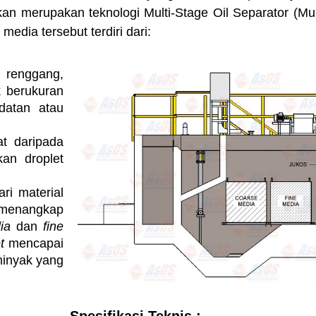
an merupakan teknologi Multi-Stage Oil Separator (Mu
 media tersebut terdiri dari:
 renggang,
 berukuran
datan atau
t daripada
an droplet
ri material
 menangkap
dia
dan
fine
et
mencapai
inyak yang
Spesifikasi Teknis :