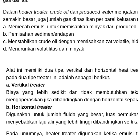
gas dan air.
Dalam
heater treater,
crude oil
dan
produced water
mengalam
semakin besar juga jumlah gas dihasilkan per barel keluaran
a. Memecah emulsi untuk memisahkan minyak dari produced w
b. Pemisahan sedimen/endapan
c. Menstabilkan crude oil dengan memisahkan zat volatile, hi
d. Menurunkan volatilitas dari minyak
Alat ini memiliki dua tipe, vertikal dan horizontal heat tr
pada dua tipe treater ini adalah sebagai berikut.
a. Vertikal
treater
Biaya yang lebih sedikit dan tidak membutuhkan te
mengoperasikan jika dibandingkan dengan horizontal separa
b. Horizontal
treater
Digunakan untuk jumlah fluida yang besar, luas permuka
menyebabkan laju alir yang lebih tinggi dibandingkan vertikal
Pada umumnya, heater treater digunakan ketika emulsi 