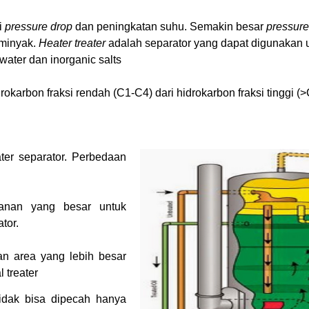
i
pressure drop
dan peningkatan suhu. Semakin besar
pressure
 minyak.
Heater treater
adalah separator yang dapat digunakan 
ater dan inorganic salts
drokarbon fraksi rendah (C1-C4) dari hidrokarbon fraksi tinggi 
eater separator. Perbedaan
kanan yang besar untuk
tor.
an area yang lebih besar
 treater
tidak bisa dipecah hanya