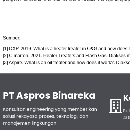
Sumber:
[1] DXP. 2019. What is a heater treater in O&G and how does It
[2] Cimarron. 2021. Heater Treaters and Flash Gas. Diakses me
[3] Aspire. What is an oil treater and how does it work?. Diak
PT Aspros Binareka
K
Konsultan engineering yang memberikan
Set
solusi rekayasa proses, teknologi, dan
40
manajemen lingkungan