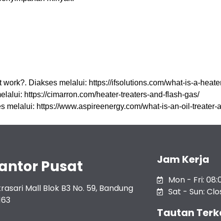
 work?. Diakses melalui: https://ifsolutions.com/what-is-a-heate
lalui: https://cimarron.com/heater-treaters-and-flash-gas/
ses melalui: https://www.aspireenergy.com/what-is-an-oil-treater
Jam Kerja
antor Pusat
Mon - Fri: 08:
rasari Mall Blok B3 No. 59, Bandung
Sat - Sun: Cl
163
Tautan Terk