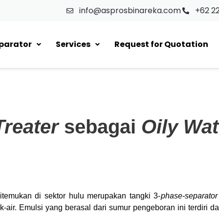
info@asprosbinareka.com
+62 2
eparator
Services
Request for Quotation
Treater
sebagai
Oily Wat
itemukan di sektor hulu merupakan tangki 3-
phase-separator
r. Emulsi yang berasal dari sumur pengeboran ini terdiri da