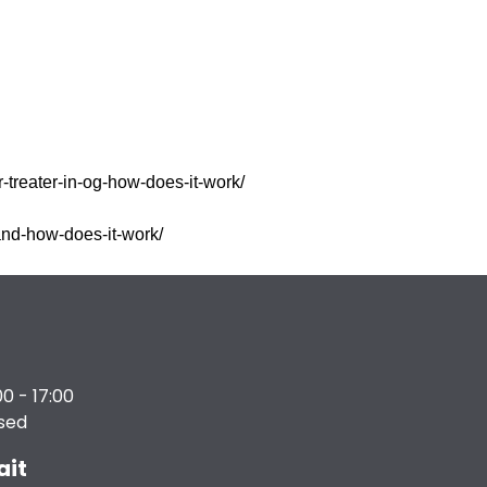
r-treater-in-og-how-does-it-work/
-and-how-does-it-work/
00 - 17:00
osed
ait